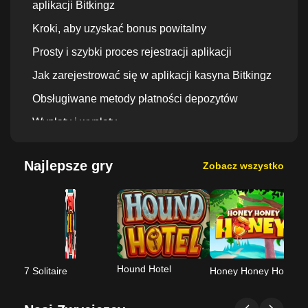
aplikacji Bitkingz
Kroki, aby uzyskać bonus powitalny
Prosty i szybki proces rejestracji aplikacji
Jak zarejestrować się w aplikacji kasyna Bitkingz
Obsługiwane metody płatności depozytów
Wypłaty i wypłaty
Limity wpłat i wypłat
Najlepsze gry
Zobacz wszystko
Rozgrywka na prawdziwe pieniądze na
urządzeniach mobilnych
Obsługiwane urządzenia zapewniające płynne
działanie kasyna
Zaawansowane funkcje bezpieczeństwa i
ochrona danych
Hound Hotel
B
Double Double Bonus Poker 10 Hand Habanero
Honey Honey Honey
Licencja na gry, której możesz zaufać i gwarancja
uczciwej gry