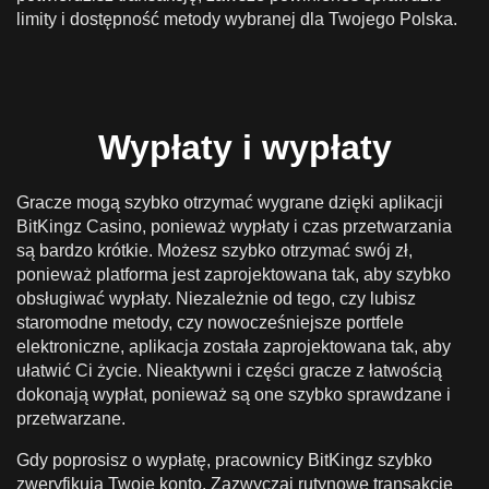
limity i dostępność metody wybranej dla Twojego Polska.
Wypłaty i wypłaty
Gracze mogą szybko otrzymać wygrane dzięki aplikacji
BitKingz Casino, ponieważ wypłaty i czas przetwarzania
są bardzo krótkie. Możesz szybko otrzymać swój zł,
ponieważ platforma jest zaprojektowana tak, aby szybko
obsługiwać wypłaty. Niezależnie od tego, czy lubisz
staromodne metody, czy nowocześniejsze portfele
elektroniczne, aplikacja została zaprojektowana tak, aby
ułatwić Ci życie. Nieaktywni i części gracze z łatwością
dokonają wypłat, ponieważ są one szybko sprawdzane i
przetwarzane.
Gdy poprosisz o wypłatę, pracownicy BitKingz szybko
zweryfikują Twoje konto. Zazwyczaj rutynowe transakcje