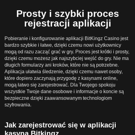
Prosty i szybki proces
rejestracji aplikacji
Pobieranie i konfigurowanie aplikacji BitKingz Casino jest
bardzo szybkie i łatwe, dzięki czemu nowi użytkownicy
mogą od razu zacząć grać w gry. Proces jest krótki i prosty,
dzięki czemu możesz jak najszybciej wejść do gry. Nie ma
długich formularzy ani kroków, które nie są potrzebne.
Aplikacja ułatwia śledzenie, dzięki czemu nawet osoby,
które dopiero zaczynają przygodę z kasynami online,
mogą łatwo się zarejestrować. Dla Twojego spokoju
wszystkie Twoje dane osobowe i informacje o koncie są
bezpieczne dzięki zaawansowanym technologiom
szyfrowania.
Jak zarejestrować się w aplikacji
kasyna Bitkingz