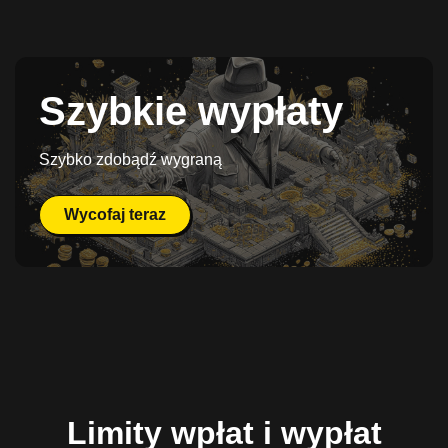
Szybkie wypłaty
Szybko zdobądź wygraną
Wycofaj teraz
Limity wpłat i wypłat