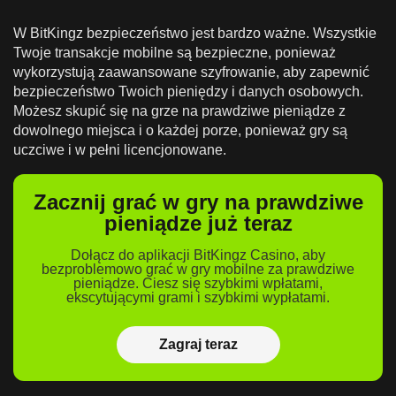
W BitKingz bezpieczeństwo jest bardzo ważne. Wszystkie
Twoje transakcje mobilne są bezpieczne, ponieważ
wykorzystują zaawansowane szyfrowanie, aby zapewnić
bezpieczeństwo Twoich pieniędzy i danych osobowych.
Możesz skupić się na grze na prawdziwe pieniądze z
dowolnego miejsca i o każdej porze, ponieważ gry są
uczciwe i w pełni licencjonowane.
Zacznij grać w gry na prawdziwe
pieniądze już teraz
Dołącz do aplikacji BitKingz Casino, aby
bezproblemowo grać w gry mobilne za prawdziwe
pieniądze. Ciesz się szybkimi wpłatami,
ekscytującymi grami i szybkimi wypłatami.
Zagraj teraz