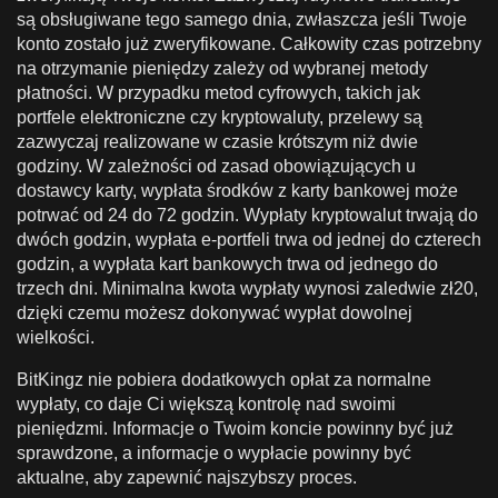
są obsługiwane tego samego dnia, zwłaszcza jeśli Twoje
konto zostało już zweryfikowane. Całkowity czas potrzebny
na otrzymanie pieniędzy zależy od wybranej metody
płatności. W przypadku metod cyfrowych, takich jak
portfele elektroniczne czy kryptowaluty, przelewy są
zazwyczaj realizowane w czasie krótszym niż dwie
godziny. W zależności od zasad obowiązujących u
dostawcy karty, wypłata środków z karty bankowej może
potrwać od 24 do 72 godzin. Wypłaty kryptowalut trwają do
dwóch godzin, wypłata e-portfeli trwa od jednej do czterech
godzin, a wypłata kart bankowych trwa od jednego do
trzech dni. Minimalna kwota wypłaty wynosi zaledwie zł20,
dzięki czemu możesz dokonywać wypłat dowolnej
wielkości.
BitKingz nie pobiera dodatkowych opłat za normalne
wypłaty, co daje Ci większą kontrolę nad swoimi
pieniędzmi. Informacje o Twoim koncie powinny być już
sprawdzone, a informacje o wypłacie powinny być
aktualne, aby zapewnić najszybszy proces.