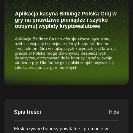
Aplikacja kasyna Bitkingz Polska Graj w
gry na prawdziwe pieniądze i szybko
otrzymuj wypłaty kryptowalutowe
Aplikacja BitKingz Casino oferuje ekscytujące sloty,
szybkie wypłaty i specjalne oferty bezpośrednio na
Twój telefon. Gra w najlepszych kasynach jest łatwa, a
gracze w Polska mogą dokonywać bezpiecznych
depozytów, otrzymywać duże bonusy i grać w swoje
ulubione gry. Dla fanów gier polski znajdź najwyższej
jakości wrażenia z gier mobilnych.
Spis treści
Hide
Ekskluzywne bonusy powitalne i promocje w