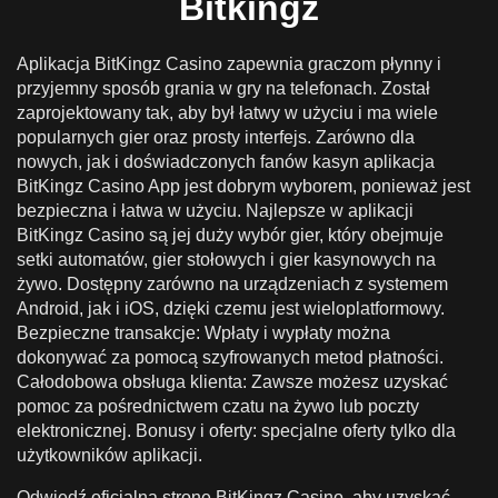
Bitkingz
Aplikacja BitKingz Casino zapewnia graczom płynny i
przyjemny sposób grania w gry na telefonach. Został
zaprojektowany tak, aby był łatwy w użyciu i ma wiele
popularnych gier oraz prosty interfejs. Zarówno dla
nowych, jak i doświadczonych fanów kasyn aplikacja
BitKingz Casino App jest dobrym wyborem, ponieważ jest
bezpieczna i łatwa w użyciu. Najlepsze w aplikacji
BitKingz Casino są jej duży wybór gier, który obejmuje
setki automatów, gier stołowych i gier kasynowych na
żywo. Dostępny zarówno na urządzeniach z systemem
Android, jak i iOS, dzięki czemu jest wieloplatformowy.
Bezpieczne transakcje: Wpłaty i wypłaty można
dokonywać za pomocą szyfrowanych metod płatności.
Całodobowa obsługa klienta: Zawsze możesz uzyskać
pomoc za pośrednictwem czatu na żywo lub poczty
elektronicznej. Bonusy i oferty: specjalne oferty tylko dla
użytkowników aplikacji.
Odwiedź oficjalną stronę BitKingz Casino, aby uzyskać