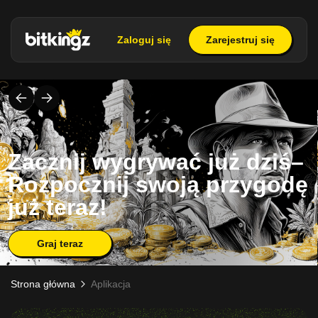
Zaloguj się
Zarejestruj się
Zacznij wygrywać już dziś–
Rozpocznij swoją przygodę
już teraz!
Graj teraz
Strona główna
Aplikacja