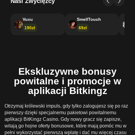
Nasi Zwycięzcy
Kluczowe funkcje aplikacji kasyna Bitkingz
Przegląd aplikacji kasyna Bitkingz
Vuxu
SmellTouch
B
190zł
69zł
1
Ekskluzywne bonusy
powitalne i promocje w
aplikacji Bitkingz
Otrzymaj królewski impuls, gdy tylko zalogujesz się po raz
pierwszy dzięki specjalnemu pakietowi powitalnemu
aplikacji BitKingz Casino. Gdy nowy gracz się zapisze,
witają go hojne oferty bonusowe, które mają pomóc mu w
pełni wykorzystać pierwszą wpłatę i dać mu więcej czasu