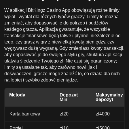
W aplikacji BitKingz Casino App obowiązują różne limity
wpłat i wypłat dla różnych typów graczy. Limity te można
zmieniać, aby dopasować je do potrzeb i budżetów
każdego gracza. Aplikacja gwarantuje, że wszystkie
transakcje finansowe będą łatwe i płynne, niezależnie od
tego, czy grasz w gry z niewielką kwotą pieniędzy, czy
wygrywasz dużą wygraną. Gdy zmieniasz kwoty transakcji,
aby dopasować je do swojego stylu gry, struktura aplikacji
ułatwia śledzenie Twojego zł. Nie czuj się ograniczony;
limity są ustalane tak, aby zarówno nowi, jak i
doświadczeni gracze mogli znaleźć to, co działa dla nich
najlepiej i szybko zdobyć pieniądze.
Metoda
Depozyt
Maksymalny
Min
depozyt
Karta bankowa
zł20
zł4000
Portfel
zł10
zł5000